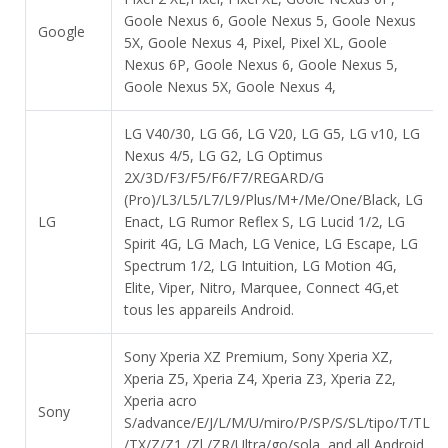
Goole Nexus 6, Goole Nexus 5, Goole Nexus
Google
5X, Goole Nexus 4, Pixel, Pixel XL, Goole
Nexus 6P, Goole Nexus 6, Goole Nexus 5,
Goole Nexus 5X, Goole Nexus 4,
LG V40/30, LG G6, LG V20, LG G5, LG v10, LG
Nexus 4/5, LG G2, LG Optimus
2X/3D/F3/F5/F6/F7/REGARD/G
(Pro)/L3/L5/L7/L9/Plus/M+/Me/One/Black, LG
LG
Enact, LG Rumor Reflex S, LG Lucid 1/2, LG
Spirit 4G, LG Mach, LG Venice, LG Escape, LG
Spectrum 1/2, LG Intuition, LG Motion 4G,
Elite, Viper, Nitro, Marquee, Connect 4G,et
tous les appareils Android.
Sony Xperia XZ Premium, Sony Xperia XZ,
Xperia Z5, Xperia Z4, Xperia Z3, Xperia Z2,
Xperia acro
Sony
S/advance/E/J/L/M/U/miro/P/SP/S/SL/tipo/T/TL
/TX/Z/Z1 /Zl /ZR/Ultra/go/sola, and all Android