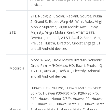
devices
ZTE Nubia; ZTE Solar, Radiant, Source, nubia
5, Grand S, Boost Warp 4G, Whirl, Valet, Virgin
Mobile Supreme, Virgin Mobile Awe, Savvy,
ZTE
Majesty, Virgin Mobile Reef, AT&T Z998,
Overture, Imperial, AT&T Avail 2, Sprint Vital,
Prelude, Illustra, Director, Cricket Engage LT,
and all Android devices
Moto X/G/M, Droid Maxx/Ultra/Mini/4/Bionic,
Droid Razr M/HD/Maxx HD, Razr i, Photon Q
Motorola
4G LTE, Atrix 4G, Defy XT, Electrify, Admiral,
and all Android devices
Huawei P40/P40 Pro, Huawei Mate 30/Mate
30 Pro, Huawei P30/P30 Pro, P20/P20 Pro,
P10, Huawei Honor 7/8/9, Huawei P9, Huawei
P8, Huawei 6P, Huawei Mate 10, Huawei Mate
Huawei
9, Huawei Mate 8, Huawei Mate 7, Huawei