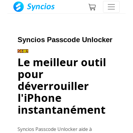
Syncios Manager Free
Meilleur outil
alternatif iTunes
Les outils tout-en-un aident à sauvegarder,
transférer et gérer les données du
téléphone, synchroniser les fichiers du PC
au téléphone. Compatible avec les appareils
Android 16
et
iOS 26
.
En savoir plus >>