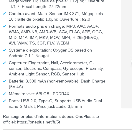
Mégapixels: 16; Taille de pixels: 1.12μm; Ouverture
: f/1.7; Focal Length: 27.22mm.
Caméra avant :Main: Sensor IMX 371; Mégapixels:
16 ;Taille de pixels: 1.0μm; Ouverture : f/2.0
Formats audio pris en charge: MP3, AAC, AAC+,
WMA, AMR-NB, AMR-WB, WAV, FLAC, APE, OGG,
MID, M4A, IMY; MKV, MOV, MP4, H.265(HEVC),
AVI, WMV, TS, 3GP, FLV, WEBM
Système d’exploitation: OxygenOS based on
Androïd 7.1.1 Nougat.
Capteurs: Fingerprint, Hall, Accelerometer, G-
sensor, Electronic Compass, Gyroscope, Proximity,
Ambient Light Sensor, RGB, Sensor Hub
Batterie: 3,300 mAh (non-removable), Dash Charge
(5V 4A)
Mémoire vive: 6/8 GB LPDDR4X.
Ports: USB 2.0, Type-C, Supports USB Audio Dual
nano-SIM slot, Prise jack audio 3,5 mm
Renseigner plus d'informations depuis OnePlus site
officiel: https://oneplus.net/fr/5t