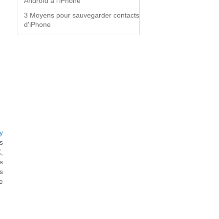
Androïd à l'iPhone
3 Moyens pour sauvegarder contacts
d'iPhone
y
s
,
s
s
e