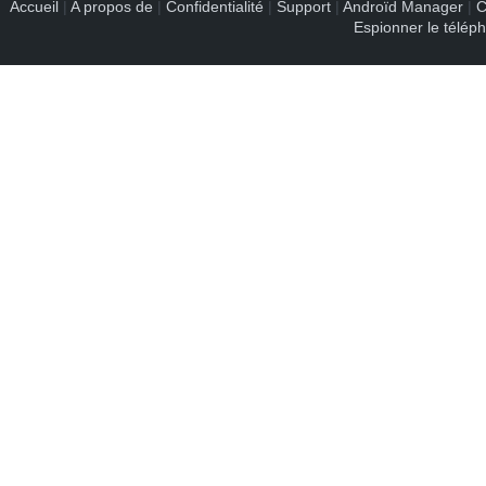
Accueil
|
A propos de
|
Confidentialité
|
Support
|
Androïd Manager
|
C
Espionner le télép