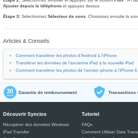
Étape 2:
Sélectionnez Modifier et appuyez sur le bouton
Plus
. À l'
Ajouter depuis le téléphone
et appuyez dessus.
Étape 3:
Sélectionnez
Sélecteur de sons
. Choisissez ensuite la son
Articles & Conseils
Comment transférer les photos d'Androïd à l'iPhone
Transférer les données de l'ancienne iPad à la nouvelle iPad
Comment transférer les photos de l'ancien iphone à l'iPhone 6
Garantie de remboursement
Transactions 
Découvrir Syncios
Tutoriel
Récupérer des données Windows
FAQs
iPad Transfer
Comment Utiliser Data Trans