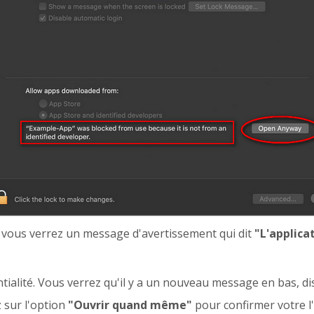
 vous verrez un message d'avertissement qui dit
"L'applica
ntialité. Vous verrez qu'il y a un nouveau message en bas, d
 sur l'option
"Ouvrir quand même"
pour confirmer votre l'