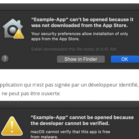
 application qui n'est pas signée par un développeur identif
n ne peut pas être ouverte: